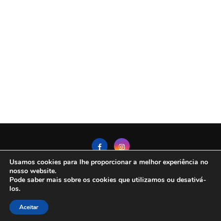
Usamos cookies para lhe proporcionar a melhor experiência no
nosso website.
Pode saber mais sobre os cookies que utilizamos ou desativá-
Politica de Privacidade
Contato
Sobre Nós
los.
Termos De Uso
Aceitar
@2025 - All Right Reserved. DestinoAberto.com