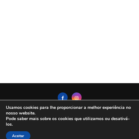
Usamos cookies para lhe proporcionar a melhor experiência no
nosso website.
Pode saber mais sobre os cookies que utilizamos ou desativá-
Politica de Privacidade
Contato
Sobre Nós
los.
Termos De Uso
Aceitar
@2025 - All Right Reserved. DestinoAberto.com