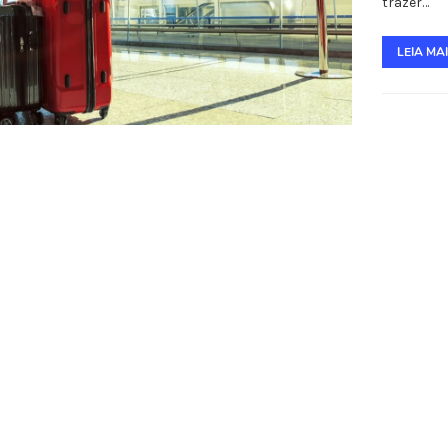
trazer…
LEIA MA