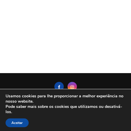
Usamos cookies para lhe proporcionar a melhor experiência no
nosso website.
Pode saber mais sobre os cookies que utilizamos ou desativá-
Politica de Privacidade
Contato
Sobre Nós
los.
Termos De Uso
Aceitar
@2025 - All Right Reserved. DestinoAberto.com