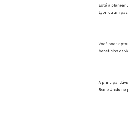
Está a planear 
Lyon ou um pass
Você pode optar
benefícios de v
A principal dúv
Reino Unido no 