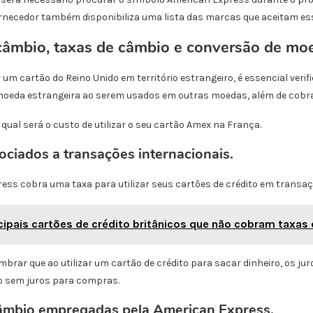
ornecedor também disponibiliza uma lista das marcas que aceitam e
câmbio, taxas de câmbio e conversão de moe
r um cartão do Reino Unido em território estrangeiro, é essencial veri
oeda estrangeira ao serem usados em outras moedas, além de cobrar
qual será o custo de utilizar o seu cartão Amex na França.
ociados a transações internacionais.
ess cobra uma taxa para utilizar seus cartões de crédito em transaç
cipais cartões de crédito britânicos que não cobram taxas
mbrar que ao utilizar um cartão de crédito para sacar dinheiro, os
o sem juros para compras.
âmbio empregadas pela American Express.