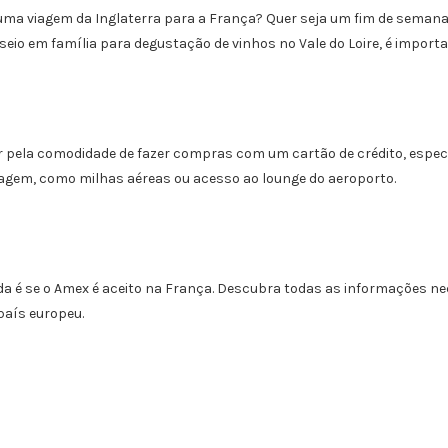
uma viagem da Inglaterra para a França? Quer seja um fim de seman
eio em família para degustação de vinhos no Vale do Loire, é import
 pela comodidade de fazer compras com um cartão de crédito, espec
iagem, como milhas aéreas ou acesso ao lounge do aeroporto.
ida é se o Amex é aceito na França. Descubra todas as informações n
país europeu.