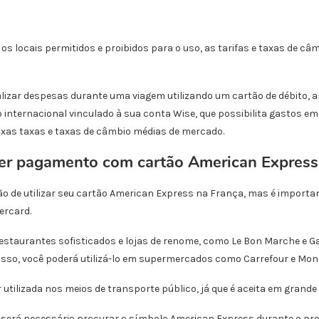
os locais permitidos e proibidos para o uso, as tarifas e taxas de câ
alizar despesas durante uma viagem utilizando um cartão de débito, 
o internacional vinculado à sua conta Wise, que possibilita gastos e
xas taxas e taxas de câmbio médias de mercado.
er pagamento com cartão American Express
o de utilizar seu cartão American Express na França, mas é importa
ercard.
 restaurantes sofisticados e lojas de renome, como Le Bon Marche e G
isso, você poderá utilizá-lo em supermercados como Carrefour e Mon
 utilizada nos meios de transporte público, já que é aceita em grande
 será necessário procurar o símbolo American Express durante o pro