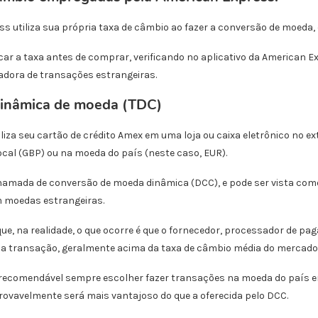
s utiliza sua própria taxa de câmbio ao fazer a conversão de moed
icar a taxa antes de comprar, verificando no aplicativo da American E
uladora de transações estrangeiras.
dinâmica de moeda (TDC)
liza seu cartão de crédito Amex em uma loja ou caixa eletrônico no ext
cal (GBP) ou na moeda do país (neste caso, EUR).
amada de conversão de moeda dinâmica (DCC), e pode ser vista como
m moedas estrangeiras.
que, na realidade, o que ocorre é que o fornecedor, processador de 
a transação, geralmente acima da taxa de câmbio média do mercado, 
recomendável sempre escolher fazer transações na moeda do país em q
provavelmente será mais vantajoso do que a oferecida pelo DCC.