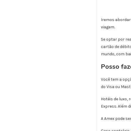
Iremos abordar 
viagem.
Se optar por re
cartão de débit
mundo, com bai
Posso faz
Você tem a opçã
do Visa ou Mast
Hotéis de luxo,
Express. Além d
A Amex pode ser
Caso contrário,