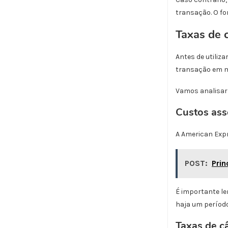
transação. O f
Taxas de 
Antes de utiliza
transação em m
Vamos analisar 
Custos ass
A American Expr
POST:
Prin
É importante le
haja um períod
Taxas de c