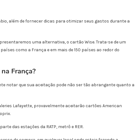
mbio, além de fornecer dicas para otimizar seus gastos durante a
apresentaremos uma alternativa, o cartão Wise. Trata-se de um
m países como a França e em mais de 150 países ao redor do
 na França?
nte notar que sua aceitação pode não ser tão abrangente quanto a
aleries Lafayette, provavelmente aceitarão cartões American
oprix.
 parte das estações da RATP, metrô e RER.
cesso de compra, em qualquer local onde esteja fazendo a