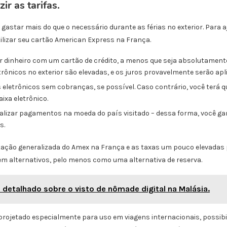
r as tarifas.
gastar mais do que o necessário durante as férias no exterior. Para a
ilizar seu cartão American Express na França.
ar dinheiro com um cartão de crédito, a menos que seja absolutamen
trônicos no exterior são elevadas, e os juros provavelmente serão ap
 eletrônicos sem cobranças, se possível. Caso contrário, você terá
ixa eletrônico.
alizar pagamentos na moeda do país visitado – dessa forma, você ga
s.
ação generalizada do Amex na França e as taxas um pouco elevadas p
em alternativos, pelo menos como uma alternativa de reserva.
 detalhado sobre o visto de nômade digital na Malásia.
 projetado especialmente para uso em viagens internacionais, possi