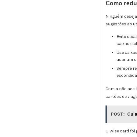
Como reduzi
Ninguém deseja 
sugestões ao ut
Evite sac
caixas ele
Use caixas
usar um ca
Sempre re
escondida
Com a não aceit
cartões de viag
POST:
Guia
O Wise card foi