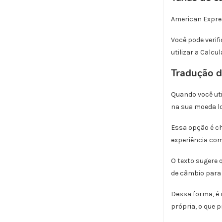
American Expres
Você pode verif
utilizar a Calc
Tradução 
Quando você uti
na sua moeda lo
Essa opção é ch
experiência co
O texto sugere 
de câmbio para 
Dessa forma, é 
própria, o que 